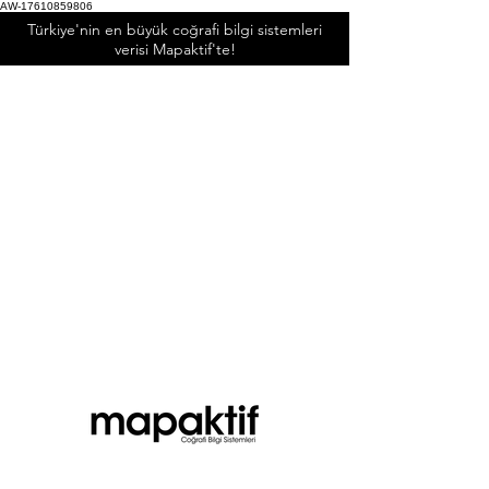
AW-17610859806
Türkiye'nin en büyük coğrafi bilgi sistemleri
verisi Mapaktif'te!