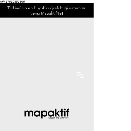
AW-17610859806
Türkiye'nin en büyük coğrafi bilgi sistemleri
verisi Mapaktif'te!