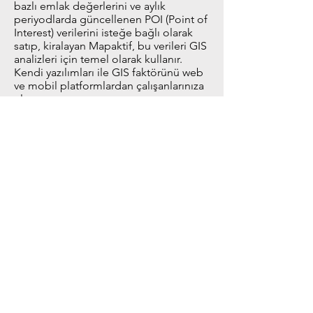
bazlı emlak değerlerini ve aylık
periyodlarda güncellenen POI (Point of
Interest) verilerini isteğe bağlı olarak
satıp, kiralayan Mapaktif, bu verileri GIS
analizleri için temel olarak kullanır.
Kendi yazılımları ile GIS faktörünü web
ve mobil platformlardan çalışanlarınıza
ulaştırır.
Mapaktif bilginin güç olduğu
günümüzde, özelde ülkemiz ve bölge
ülkeleri, genelde ise tüm dünya
çapında bir coğrafi veri tabanı
oluşturarak, gerek endüstriyel gerekse
kültürel konularda herkesle
paylaşabileceğimiz konumsal bir bilgi
dünyası yaratma hedefindedir.
Ürünler
Veri Setleri
Harita Çözümleri