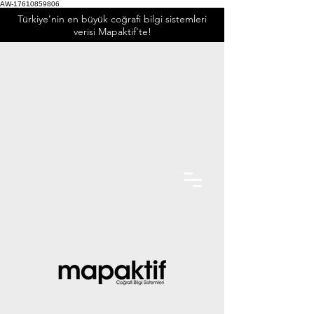
AW-17610859806
Türkiye'nin en büyük coğrafi bilgi sistemleri
verisi Mapaktif'te!