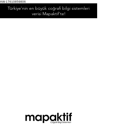
AW-17610859806
Türkiye'nin en büyük coğrafi bilgi sistemleri
verisi Mapaktif'te!